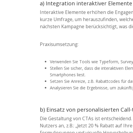
a) Integration interaktiver Elemen
Interaktive Elemente erhöhen die Engageme
kurze Umfrage, um herauszufinden, welche 
nächsten Kampagne berücksichtigt, was die
Praxisumsetzung:
Verwenden Sie Tools wie Typeform, SurveyMo
Stellen Sie sicher, dass die interaktiven El
Smartphones liest.
Setzen Sie Anreize, z.B. Rabattcodes für d
Analysieren Sie die Ergebnisse, um zukünfti
b) Einsatz von personalisierten Cal
Die Gestaltung von CTAs ist entscheidend.
Nutzers an, z.B.: „Jetzt 20 % Rabatt auf Ihr
Formulierungen und visuelle Hervorhebun