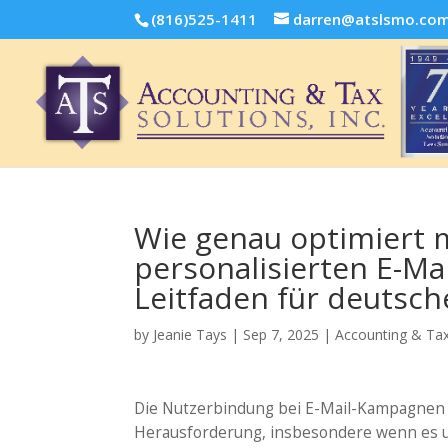
(816)525-1411
darren@atslsmo.co
Wie genau optimiert 
personalisierten E-M
Leitfaden für deutsch
by
Jeanie Tays
|
Sep 7, 2025
|
Accounting & Tax
Die Nutzerbindung bei E-Mail-Kampagnen i
Herausforderung, insbesondere wenn es um