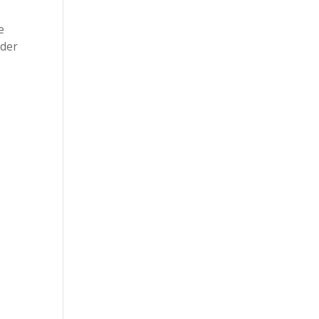
e
 der