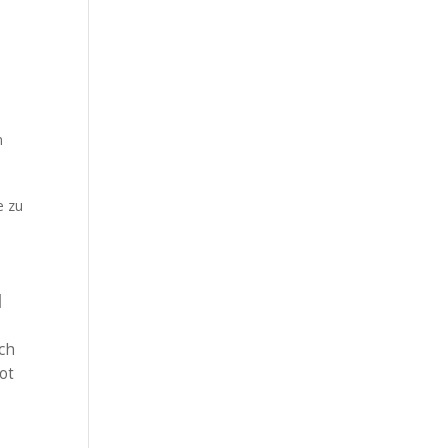
m
e zu
d
ach
ot