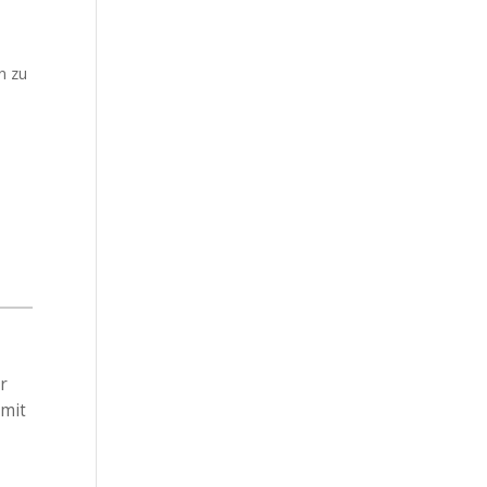
n zu
n
r
 mit