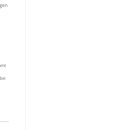
agen
immt
bei