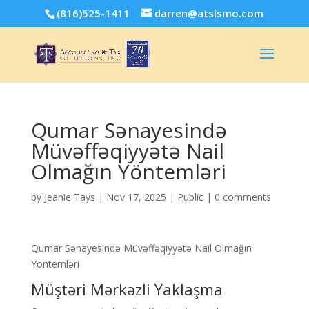
(816)525-1411
darren@atslsmo.com
Qumar Sənayesində
Müvəffəqiyyətə Nail
Olmağın Yöntemləri
by
Jeanie Tays
|
Nov 17, 2025
|
Public
|
0 comments
Qumar Sənayesində Müvəffəqiyyətə Nail Olmağın
Yöntemləri
Müştəri Mərkəzli Yaklaşma