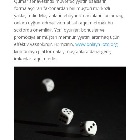
Qumar sənayesində müvəffəqiyyətin əsaslarını
formalaşdıran faktorlardan biri müştəri mərkəzli
yaklaşımdır. Müştərilərin ehtiyac və arzularını anlamaq,
onlara uyğun xidmət və məhsul təqdim etmək bu
sektorda önəmlidir. Yeni oyunlar, bonuslar və
promociyalar müştəri məmnuniyyətini artırmaq üçün
effektiv vasitələrdir. Həmçinin,
www.onlayn-loto.org
kimi onlayn platformalar, müştərilərə daha geniş
imkanlar təqdim edir.