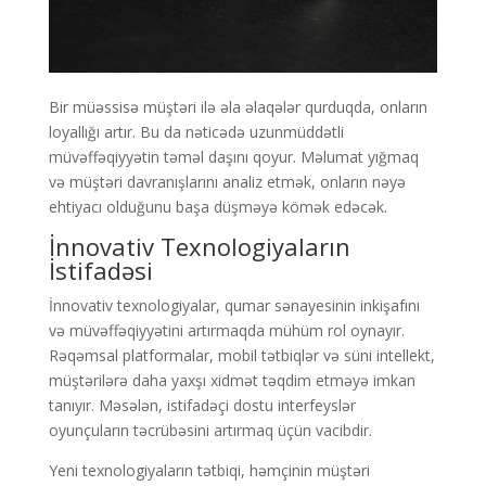
Bir müəssisə müştəri ilə əla əlaqələr qurduqda, onların
loyallığı artır. Bu da nəticədə uzunmüddətli
müvəffəqiyyətin təməl daşını qoyur. Məlumat yığmaq
və müştəri davranışlarını analiz etmək, onların nəyə
ehtiyacı olduğunu başa düşməyə kömək edəcək.
İnnovativ Texnologiyaların
İstifadəsi
İnnovativ texnologiyalar, qumar sənayesinin inkişafını
və müvəffəqiyyətini artırmaqda mühüm rol oynayır.
Rəqəmsal platformalar, mobil tətbiqlər və süni intellekt,
müştərilərə daha yaxşı xidmət təqdim etməyə imkan
tanıyır. Məsələn, istifadəçi dostu interfeyslər
oyunçuların təcrübəsini artırmaq üçün vacibdir.
Yeni texnologiyaların tətbiqi, həmçinin müştəri