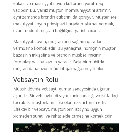
etikası və məsuliyyətli oyun kültürünü yaratmaq
vacibdir. Bu, yalnız müştəri məmnuniyyətini artırmır,
eyni zamanda brendin etibarını da qoruyur. Müştərilərə
məsuliyyətli oyun prinsipləri barədə məlumat vermək,
uzun müddət müştəri bağlılığına gətirib çıxarır.
Məsuliyyətli oyun, müştərilərin sağlam qərarlar
verməsinə kömək edir. Bu yanaşma, həmçinin müştəri
bazasının inkişafına və brendin müsbət imicinin
formalaşmasına zəmin yaradır. Belə bir mühitdə
müştəri daha uzun müddət qalmağa meyilli olur.
Vebsaytın Rolu
Müasir dövrdə vebsayt, qumar sənayesində uğurun
açarıdır. Bir vebsaytın dizaynı, funksionallığı və istifadəçi
təcrübəsi müştərilərin cəlb olunmasını təmin edir.
Effektiv bir vebsayt, müştərilərin istəyinə uyğun
xidmətləri sürətli və rahat əldə etməsinə kömək edir.