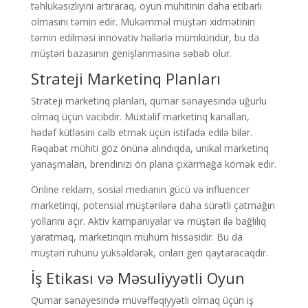
təhlükəsizliyini artıraraq, oyun mühitinin daha etibarlı
olmasını təmin edir. Mükəmməl müştəri xidmətinin
təmin edilməsi innovativ həllərlə mümkündür, bu da
müştəri bazasının genişlənməsinə səbəb olur.
Strateji Marketinq Planları
Strateji marketinq planları, qumar sənayesində uğurlu
olmaq üçün vacibdir. Müxtəlif marketinq kanalları,
hədəf kütləsini cəlb etmək üçün istifadə edilə bilər.
Rəqabət mühiti göz önünə alındıqda, unikal marketinq
yanaşmaları, brendinizi ön plana çıxarmağa kömək edir.
Online reklam, sosial medianın gücü və influencer
marketinqi, potensial müştərilərə daha sürətli çatmağın
yollarını açır. Aktiv kampaniyalar və müştəri ilə bağlılıq
yaratmaq, marketinqin mühüm hissəsidir. Bu da
müştəri ruhunu yüksəldərək, onları geri qaytaracaqdır.
İş Etikası və Məsuliyyətli Oyun
Qumar sənayesində müvəffəqiyyətli olmaq üçün iş