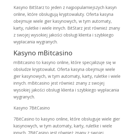
Kasyno BitStarz to jeden z najpopularniejszych kasyn
online, które obsługują kryptowaluty. Oferta kasyna
obejmuje wiele gier kasynowych, w tym automaty,
karty, ruletke i wiele innych. BitStarz jest również znany
z swojej wysokiej jakości obsługi klienta i szybkiego
wypłacania wygranych.
Kasyno mBitcasino
mBitcasino to kasyno online, które specjalizuje się w
obsłudze kryptowalut. Oferta kasyna obejmuje wiele
gier kasynowych, w tym automaty, karty, ruletke i wiele
innych. mBitcasino jest również znany z swojej
wysokiej jakości obsługi klienta i szybkiego wypłacania
wygranych.
Kasyno 7BitCasino
7BitCasino to kasyno online, które obsługuje wiele gier
kasynowych, w tym automaty, karty, ruletke i wiele
innych. 7BitCasino jest również znany z swojej