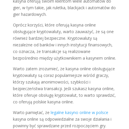
kasyna oferują swoim klientom wiele automatów do
gier, w tym takie, jak ruletka, blackjack i automatów do
gier hazardowych.
Oprócz korzyści, które oferują kasyna online
obsługujące kryptowaluty, warto zauważyć, że są one
również bardziej bezpieczne. Kryptowaluty są
niezależne od banków i innych instytucji finansowych,
co oznacza, że transakcje są realizowane
bezpośrednio między użytkownikiem a kasynem online.
Warto zatem zrozumieć, że kasyna online obsługujące
kryptowaluty są coraz popularniejsze wśród graczy,
którzy szukają anonimowości, szybkości i
bezpieczeństwa transakcji. Jeśli szukasz kasyna online,
które oferuje obsługę kryptowalut, to warto sprawdzić,
co oferują polskie kasyna online.
Warto pamiętać, że
legalne kasyno online w polsce
kasyna online są odpowiedzialne za swoje działania i
powinny być sprawdzane przed rozpoczęciem gry.