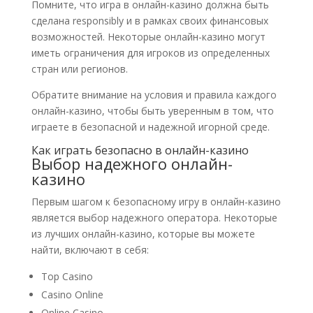
Помните, что игра в онлайн-казино должна быть
сделана responsibly и в рамках своих финансовых
возможностей. Некоторые онлайн-казино могут
иметь ограничения для игроков из определенных
стран или регионов.
Обратите внимание на условия и правила каждого
онлайн-казино, чтобы быть уверенным в том, что
играете в безопасной и надежной игорной среде.
Как играть безопасно в онлайн-казино
Выбор надежного онлайн-
казино
Первым шагом к безопасному игру в онлайн-казино
является выбор надежного оператора. Некоторые
из лучших онлайн-казино, которые вы можете
найти, включают в себя:
Top Casino
Casino Online
Online Casino