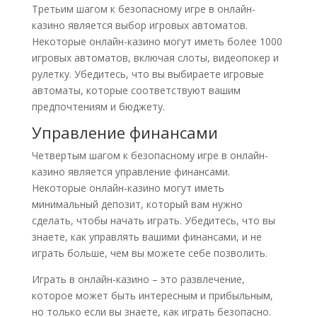
Третьим шагом к безопасному игре в онлайн-
казино является выбор игровых автоматов.
Некоторые онлайн-казино могут иметь более 1000
игровых автоматов, включая слоты, видеопокер и
рулетку. Убедитесь, что вы выбираете игровые
автоматы, которые соответствуют вашим
предпочтениям и бюджету.
Управление финансами
Четвертым шагом к безопасному игре в онлайн-
казино является управление финансами.
Некоторые онлайн-казино могут иметь
минимальный депозит, который вам нужно
сделать, чтобы начать играть. Убедитесь, что вы
знаете, как управлять вашими финансами, и не
играть больше, чем вы можете себе позволить.
Играть в онлайн-казино – это развлечение,
которое может быть интересным и прибыльным,
но только если вы знаете, как играть безопасно.