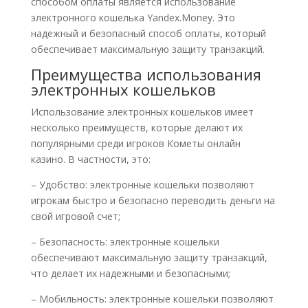
способом оплаты является использование
электронного кошелька Yandex.Money. Это
надежный и безопасный способ оплаты, который
обеспечивает максимальную защиту транзакций.
Преимущества использования
электронных кошельков
Использование электронных кошельков имеет
несколько преимуществ, которые делают их
популярными среди игроков Кометы онлайн
казино. В частности, это:
– Удобство: электронные кошельки позволяют
игрокам быстро и безопасно переводить деньги на
свой игровой счет;
– Безопасность: электронные кошельки
обеспечивают максимальную защиту транзакций,
что делает их надежными и безопасными;
– Мобильность: электронные кошельки позволяют