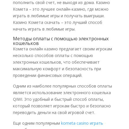
пополнить свой счет, не выходя из дома. Казино
Комета – это лучшее онлайн-казино, где можно
играть в любимые игры и получать выигрыши.
Казино Комета скачать – это лучший способ
начать играть в любимые игры.
Методы оплаты с помощью электронных
кошельков
Комета онлайн казино предлагает своим игрокам
несколько способов оплаты с помощью
электронных кошельков, что обеспечивает
максимальную комфорт и безопасность при
проведении финансовых операций.
Одним из наиболее популярных способов оплаты
является использование электронного кошелька
QIWI. Это удобный и быстрый способ оплаты,
который позволяет игрокам быстро и безопасно
переводить деньги на свой игровой счет.
Еще одним популярным
kometa casino играть