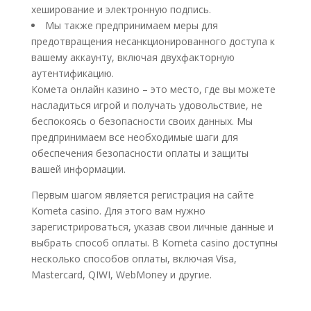
хеширование и электронную подпись.
Мы также предпринимаем меры для
предотвращения несанкционированного доступа к
вашему аккаунту, включая двухфакторную
аутентификацию.
Комета онлайн казино – это место, где вы можете
насладиться игрой и получать удовольствие, не
беспокоясь о безопасности своих данных. Мы
предпринимаем все необходимые шаги для
обеспечения безопасности оплаты и защиты
вашей информации.
Первым шагом является регистрация на сайте
Kometa casino. Для этого вам нужно
зарегистрироваться, указав свои личные данные и
выбрать способ оплаты. В Kometa casino доступны
несколько способов оплаты, включая Visa,
Mastercard, QIWI, WebMoney и другие.