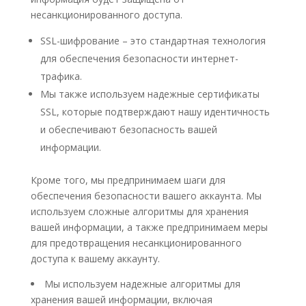
несанкционированного доступа.
SSL-шифрование – это стандартная технология
для обеспечения безопасности интернет-
трафика.
Мы также используем надежные сертификаты
SSL, которые подтверждают нашу идентичность
и обеспечивают безопасность вашей
информации.
Кроме того, мы предпринимаем шаги для
обеспечения безопасности вашего аккаунта. Мы
используем сложные алгоритмы для хранения
вашей информации, а также предпринимаем меры
для предотвращения несанкционированного
доступа к вашему аккаунту.
Мы используем надежные алгоритмы для
хранения вашей информации, включая