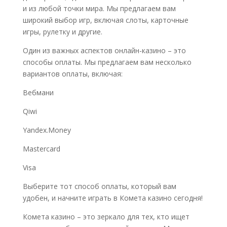
и из любой точки мира. Мы предлагаем вам
широкий выбор игр, включая слоты, карточные
игры, рулетку и другие.
Один из важных аспектов онлайн-казино – это
способы оплаты. Мы предлагаем вам несколько
вариантов оплаты, включая:
Вебмани
Qiwi
Yandex.Money
Mastercard
Visa
Выберите тот способ оплаты, который вам
удобен, и начните играть в Комета казино сегодня!
Комета казино – это зеркало для тех, кто ищет