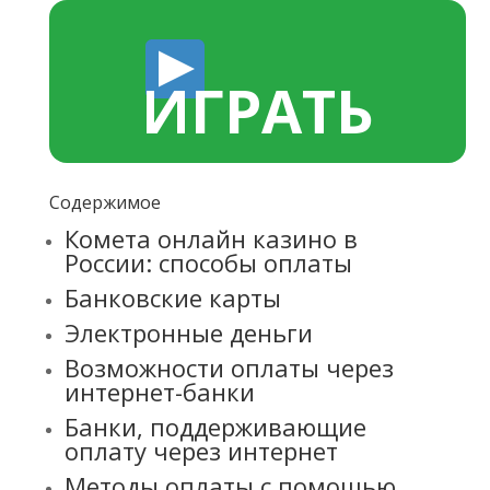
ИГРАТЬ
Содержимое
Комета онлайн казино в
России: способы оплаты
Банковские карты
Электронные деньги
Возможности оплаты через
интернет-банки
Банки, поддерживающие
оплату через интернет
Методы оплаты с помощью