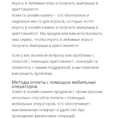
играть в любимые игры и получать выигрыши в
криптовалюте.
Комета онлайн казино – это безопасное и
надежное место для игроков, которые хотят
играть в онлайн-казино и получать выигрыши в
криптовалюте. Мы предлагаем вам использовать
наш сервис, чтобы играть в любимые игры и
получать выигрыши в криптовалюте.
Если у вас возникли вопросы или проблемы с
оплатой с помощью криптовалют, пожалуйста,
свяжитесь с нашим поддержкой, и мы поможем
вам решить проблему.
Методы оплаты с помощью мобильных
операторов
Комета онлайн казино предлагает своим игрокам
несколько способов оплаты с помощью
мобильных операторов, что обеспечивает
максимальную комфорт и удобство при
проведении финансовых операций.