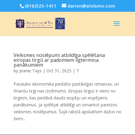
(816)525-1411
darren@atslsmo.com
Veiksmes noslēpumi atbildīga spēlēšana
eiropas tirgū ar padomiem ilgtermiņa
panākumiem
by
Jeanie Tays
|
Oct 31, 2025
|
7
Pasaules ekonomika piedzīvo pastāvīgas izmaiņas, un
finanšu tirgi nav izņēmums. Eiropas tirgus ir viens no
tirgiem, kas piedāvā daudz iespēju un iespējams
panākumus, ja spēlējat atbildīgi un izmantot pareizos
veiksmes noslēpumus. Šajā rakstā apskatīsim dažus no
šiem...