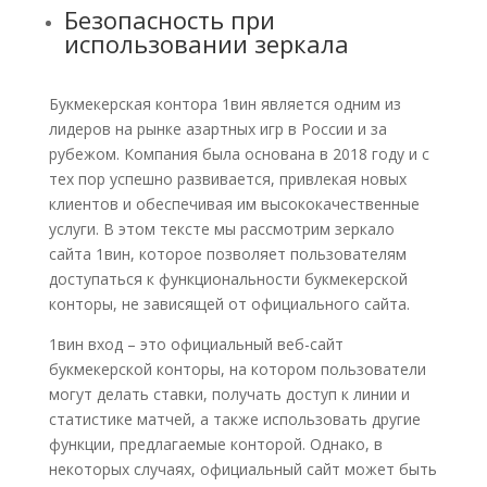
Безопасность при
использовании зеркала
Букмекерская контора 1вин является одним из
лидеров на рынке азартных игр в России и за
рубежом. Компания была основана в 2018 году и с
тех пор успешно развивается, привлекая новых
клиентов и обеспечивая им высококачественные
услуги. В этом тексте мы рассмотрим зеркало
сайта 1вин, которое позволяет пользователям
доступаться к функциональности букмекерской
конторы, не зависящей от официального сайта.
1вин вход – это официальный веб-сайт
букмекерской конторы, на котором пользователи
могут делать ставки, получать доступ к линии и
статистике матчей, а также использовать другие
функции, предлагаемые конторой. Однако, в
некоторых случаях, официальный сайт может быть