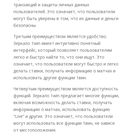
транзакций и защиты личных данных
пользователей. Это означает, что пользователи
могут быть уверены в том, что их данные и деньги
безопасны.
Третьим преимуществом является удобство.
Зеркало 1win имеет интуитивно понятный
интерфейс, который позволяет пользователям
легко и быстро найти то, что они ищут. Это
означает, что пользователи могут быстро и легко
делать ставки, получать информацию о матчах и
использовать другие функции 1вин.
Четвертым преимуществом является доступность
функций. Зеркало 1win предлагает многие функции,
включая возможность делать ставки, получать
информацию о матчах, использовать функцию
“Live” и другие. Это означает, что пользователи
могут использовать все функции 1вин, не завися
от местоположения.