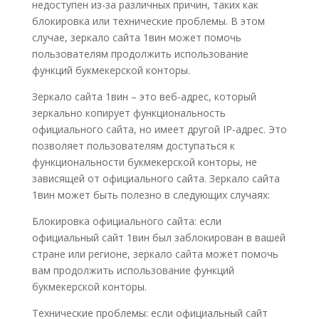
недоступен из-за различных причин, таких как
блокировка или технические проблемы. В этом
случае, зеркало сайта 1вин может помочь
пользователям продолжить использование
функций букмекерской конторы.
Зеркало сайта 1вин – это веб-адрес, который
зеркально копирует функциональность
официального сайта, но имеет другой IP-адрес. Это
позволяет пользователям доступаться к
функциональности букмекерской конторы, не
зависящей от официального сайта. Зеркало сайта
1вин может быть полезно в следующих случаях:
Блокировка официального сайта: если
официальный сайт 1вин был заблокирован в вашей
стране или регионе, зеркало сайта может помочь
вам продолжить использование функций
букмекерской конторы.
Технические проблемы: если официальный сайт