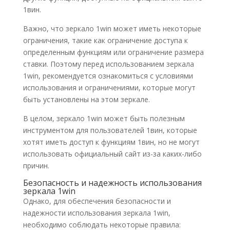
1вин.
Важно, что зеркало 1win может иметь некоторые
ограничения, такие как ограничение доступа к
определенным функциям или ограничение размера
ставки. Поэтому перед использованием зеркала
1win, рекомендуется ознакомиться с условиями
использования и ограничениями, которые могут
быть установлены на этом зеркале.
В целом, зеркало 1win может быть полезным
инструментом для пользователей 1вин, которые
хотят иметь доступ к функциям 1вин, но не могут
использовать официальный сайт из-за каких-либо
причин.
Безопасность и надежность использования
зеркала 1win
Однако, для обеспечения безопасности и
надежности использования зеркала 1win,
необходимо соблюдать некоторые правила: