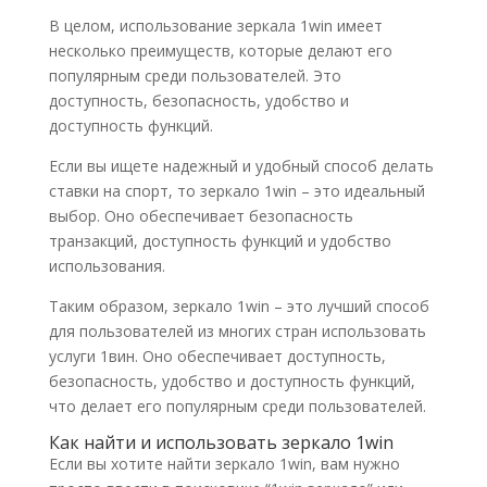
В целом, использование зеркала 1win имеет
несколько преимуществ, которые делают его
популярным среди пользователей. Это
доступность, безопасность, удобство и
доступность функций.
Если вы ищете надежный и удобный способ делать
ставки на спорт, то зеркало 1win – это идеальный
выбор. Оно обеспечивает безопасность
транзакций, доступность функций и удобство
использования.
Таким образом, зеркало 1win – это лучший способ
для пользователей из многих стран использовать
услуги 1вин. Оно обеспечивает доступность,
безопасность, удобство и доступность функций,
что делает его популярным среди пользователей.
Как найти и использовать зеркало 1win
Если вы хотите найти зеркало 1win, вам нужно