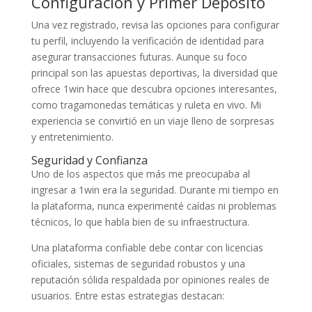
Configuración y Primer Depósito
Una vez registrado, revisa las opciones para configurar
tu perfil, incluyendo la verificación de identidad para
asegurar transacciones futuras. Aunque su foco
principal son las apuestas deportivas, la diversidad que
ofrece 1win hace que descubra opciones interesantes,
como tragamonedas temáticas y ruleta en vivo. Mi
experiencia se convirtió en un viaje lleno de sorpresas
y entretenimiento.
Seguridad y Confianza
Uno de los aspectos que más me preocupaba al
ingresar a 1win era la seguridad. Durante mi tiempo en
la plataforma, nunca experimenté caídas ni problemas
técnicos, lo que habla bien de su infraestructura.
Una plataforma confiable debe contar con licencias
oficiales, sistemas de seguridad robustos y una
reputación sólida respaldada por opiniones reales de
usuarios. Entre estas estrategias destacan: