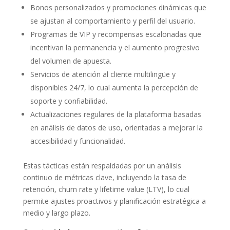
Bonos personalizados y promociones dinámicas que
se ajustan al comportamiento y perfil del usuario.
Programas de VIP y recompensas escalonadas que
incentivan la permanencia y el aumento progresivo
del volumen de apuesta.
Servicios de atención al cliente multilingüe y
disponibles 24/7, lo cual aumenta la percepción de
soporte y confiabilidad.
Actualizaciones regulares de la plataforma basadas
en análisis de datos de uso, orientadas a mejorar la
accesibilidad y funcionalidad.
Estas tácticas están respaldadas por un análisis
continuo de métricas clave, incluyendo la tasa de
retención, churn rate y lifetime value (LTV), lo cual
permite ajustes proactivos y planificación estratégica a
medio y largo plazo.