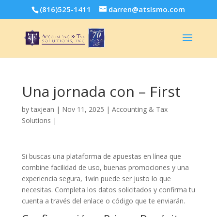
(816)525-1411
darren@atslsmo.com
Una jornada con – First
by
taxjean
|
Nov 11, 2025
|
Accounting & Tax
Solutions
|
Si buscas una plataforma de apuestas en línea que
combine facilidad de uso, buenas promociones y una
experiencia segura, 1win puede ser justo lo que
necesitas. Completa los datos solicitados y confirma tu
cuenta a través del enlace o código que te enviarán.