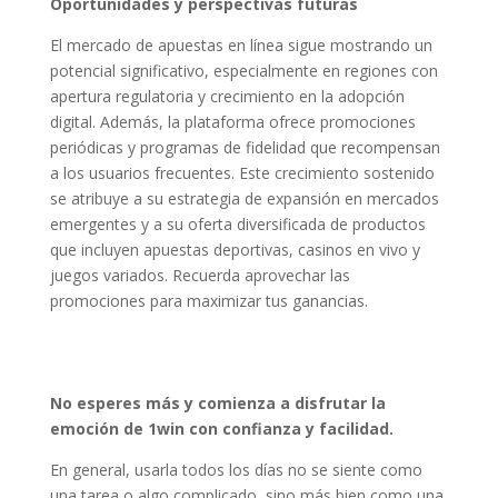
Oportunidades y perspectivas futuras
El mercado de apuestas en línea sigue mostrando un
potencial significativo, especialmente en regiones con
apertura regulatoria y crecimiento en la adopción
digital. Además, la plataforma ofrece promociones
periódicas y programas de fidelidad que recompensan
a los usuarios frecuentes. Este crecimiento sostenido
se atribuye a su estrategia de expansión en mercados
emergentes y a su oferta diversificada de productos
que incluyen apuestas deportivas, casinos en vivo y
juegos variados. Recuerda aprovechar las
promociones para maximizar tus ganancias.
No esperes más y comienza a disfrutar la
emoción de 1win con confianza y facilidad.
En general, usarla todos los días no se siente como
una tarea o algo complicado, sino más bien como una