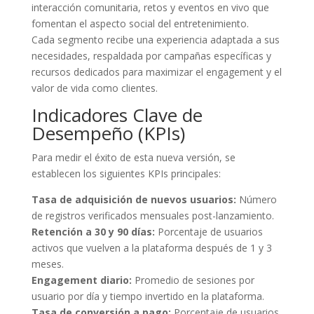
interacción comunitaria, retos y eventos en vivo que
fomentan el aspecto social del entretenimiento.
Cada segmento recibe una experiencia adaptada a sus
necesidades, respaldada por campañas específicas y
recursos dedicados para maximizar el engagement y el
valor de vida como clientes.
Indicadores Clave de
Desempeño (KPIs)
Para medir el éxito de esta nueva versión, se
establecen los siguientes KPIs principales:
Tasa de adquisición de nuevos usuarios:
Número
de registros verificados mensuales post-lanzamiento.
Retención a 30 y 90 días:
Porcentaje de usuarios
activos que vuelven a la plataforma después de 1 y 3
meses.
Engagement diario:
Promedio de sesiones por
usuario por día y tiempo invertido en la plataforma.
Tasa de conversión a pago:
Porcentaje de usuarios