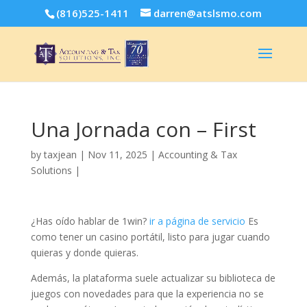
(816)525-1411
darren@atslsmo.com
Una Jornada con – First
by
taxjean
|
Nov 11, 2025
|
Accounting & Tax
Solutions
|
¿Has oído hablar de 1win?
ir a página de servicio
Es
como tener un casino portátil, listo para jugar cuando
quieras y donde quieras.
Además, la plataforma suele actualizar su biblioteca de
juegos con novedades para que la experiencia no se