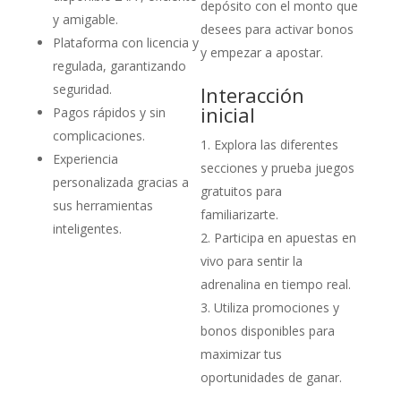
depósito con el monto que
y amigable.
desees para activar bonos
Plataforma con licencia y
y empezar a apostar.
regulada, garantizando
seguridad.
Interacción
inicial
Pagos rápidos y sin
complicaciones.
Explora las diferentes
Experiencia
secciones y prueba juegos
personalizada gracias a
gratuitos para
sus herramientas
familiarizarte.
inteligentes.
Participa en apuestas en
vivo para sentir la
adrenalina en tiempo real.
Utiliza promociones y
bonos disponibles para
maximizar tus
oportunidades de ganar.