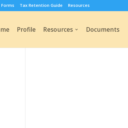
 Forms
Tax Retention Guide
Resources
ome
Profile
Resources
Documents
s