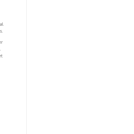
al.
s.
er
.
rt