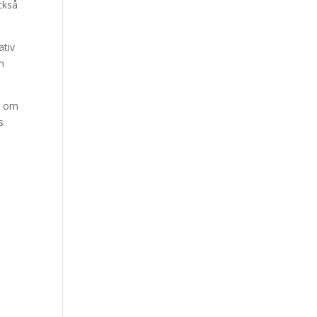
ckså
ativ
m
en om
s