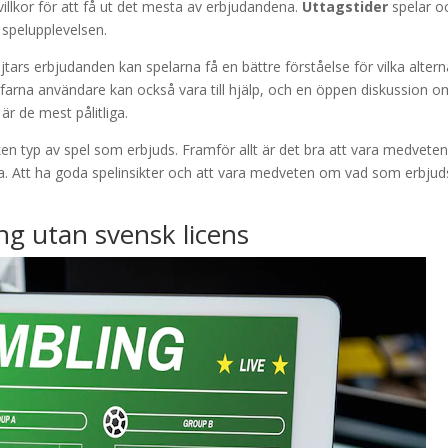
villkor för att få ut det mesta av erbjudandena.
Uttagstider
spelar o
 spelupplevelsen.
ars erbjudanden kan spelarna få en bättre förståelse för vilka altern
rna användare kan också vara till hjälp, och en öppen diskussion o
är de mest pålitliga.
lken typ av spel som erbjuds. Framför allt är det bra att vara medvet
ha. Att ha goda spelinsikter och att vara medveten om vad som erbjud
ing utan svensk licens