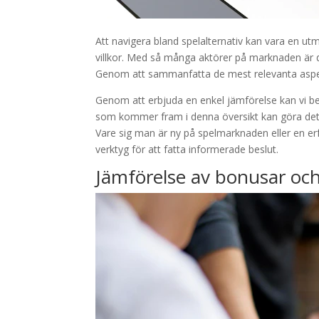
Att navigera bland spelalternativ kan vara en ut
villkor. Med så många aktörer på marknaden är det 
Genom att sammanfatta de mest relevanta aspekte
Genom att erbjuda en enkel jämförelse kan vi bel
som kommer fram i denna översikt kan göra det l
Vare sig man är ny på spelmarknaden eller en e
verktyg för att fatta informerade beslut.
Jämförelse av bonusar och