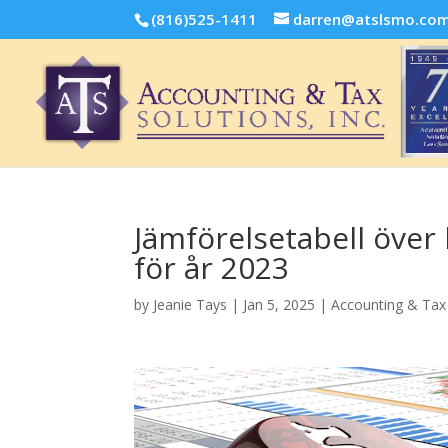
(816)525-1411
darren@atslsmo.co
Jämförelsetabell över 
för år 2023
by
Jeanie Tays
|
Jan 5, 2025
|
Accounting & Tax