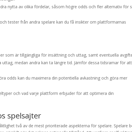
dra nytta av olika fördelar, såsom högre odds och fler alternativ för s
 tester från andra spelare kan du få insikter om plattformarnas
r som är tillgängliga för insättning och uttag, samt eventuella avgifte
 uttag, medan andra kan ta längre tid. Jämför dessa tidsramar för at
ra odds kan du maximera din potentiella avkastning och göra mer
ltyper och vad varje plattform erbjuder för att optimera din
os spelsajter
litlighet två av de mest prioriterade aspekterna för spelare. Spelare b