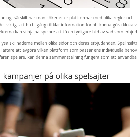
maning, särskilt när man söker efter plattformar med olika regler och
viktigt att ha tillgång till klar information för att kunna göra kloka v
rna kan vi hjälpa spelare att få en tydligare bild av vad som erbjud
ysa skillnaderna mellan olika sidor och deras erbjudanden. Spelinsikt
ättare att avgöra vilken plattform som passar ens individuella behov
rfaren spelare, kan denna sammanställning fungera som ett användba
 kampanjer på olika spelsajter